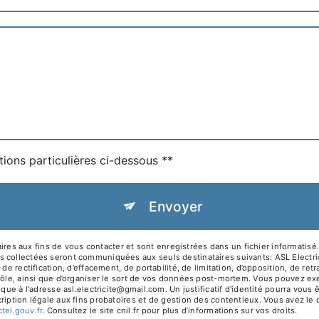
tions particulières ci-dessous **
Envoyer
aux fins de vous contacter et sont enregistrées dans un fichier informatisé. E
 collectées seront communiquées aux seuls destinataires suivants: ASL Electrici
de rectification, d’effacement, de portabilité, de limitation, d’opposition, de r
ôle, ainsi que d’organiser le sort de vos données post-mortem. Vous pouvez exer
nique à l'adresse asl.electricite@gmail.com. Un justificatif d'identité pourra v
iption légale aux fins probatoires et de gestion des contentieux. Vous avez le dr
octel.gouv.fr
. Consultez le site cnil.fr pour plus d’informations sur vos droits.