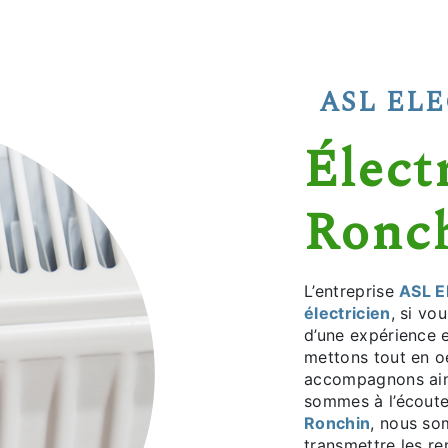
ASL EL
électricien à
Ronc
L’entreprise
ASL El
électricien
, si vo
d’une expérience e
mettons tout en o
accompagnons ain
sommes à l’écoute
Ronchin
, nous so
transmettre les r