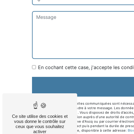
En cochant cette case, j'accepte les condi
** Les données personnelles communiquées sont nécessaires 
dans le seul but de répondre à votre message. Les données
asl.electricite@gmail.com. Vous disposez de droits d’accès, 
Ce site utilise des cookies et
d’introduire une réclamation auprès d’une autorité de contr
vous donne le contrôle sur
l'épinette 59491 Villeneuve d'Ascq ou par courrier électro
ceux que vous souhaitez
période de prise de contact puis pendant la durée de prescr
démarchage téléphonique, disponible à cette adresse:
Bl
activer