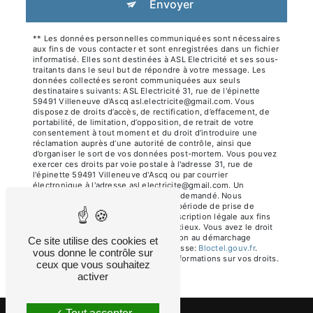
Envoyer
** Les données personnelles communiquées sont nécessaires
aux fins de vous contacter et sont enregistrées dans un fichier
informatisé. Elles sont destinées à ASL Electricité et ses sous-
traitants dans le seul but de répondre à votre message. Les
données collectées seront communiquées aux seuls
destinataires suivants: ASL Electricité 31, rue de l'épinette
59491 Villeneuve d'Ascq asl.electricite@gmail.com. Vous
disposez de droits d’accès, de rectification, d’effacement, de
portabilité, de limitation, d’opposition, de retrait de votre
consentement à tout moment et du droit d’introduire une
réclamation auprès d’une autorité de contrôle, ainsi que
d’organiser le sort de vos données post-mortem. Vous pouvez
exercer ces droits par voie postale à l'adresse 31, rue de
l'épinette 59491 Villeneuve d'Ascq ou par courrier
électronique à l'adresse asl.electricite@gmail.com. Un
justificatif d'identité pourra vous être demandé. Nous
conservons vos données pendant la période de prise de
contact puis pendant la durée de prescription légale aux fins
probatoires et de gestion des contentieux. Vous avez le droit
de vous inscrire sur la liste d'opposition au démarchage
Ce site utilise des cookies et
téléphonique, disponible à cette adresse:
Bloctel.gouv.fr
.
vous donne le contrôle sur
Consultez le site cnil.fr pour plus d’informations sur vos droits.
ceux que vous souhaitez
activer