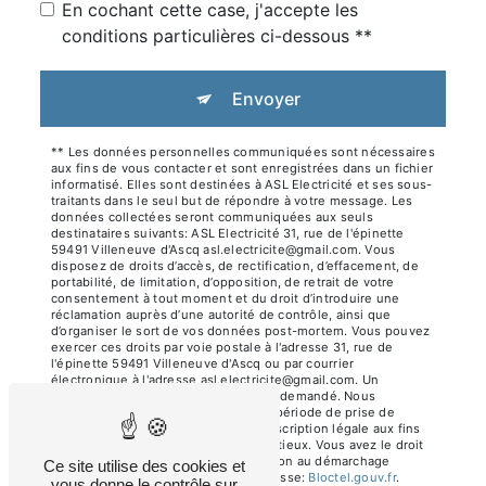
En cochant cette case, j'accepte les
conditions particulières ci-dessous **
Envoyer
** Les données personnelles communiquées sont nécessaires
aux fins de vous contacter et sont enregistrées dans un fichier
informatisé. Elles sont destinées à ASL Electricité et ses sous-
traitants dans le seul but de répondre à votre message. Les
données collectées seront communiquées aux seuls
destinataires suivants: ASL Electricité 31, rue de l'épinette
59491 Villeneuve d'Ascq asl.electricite@gmail.com. Vous
disposez de droits d’accès, de rectification, d’effacement, de
portabilité, de limitation, d’opposition, de retrait de votre
consentement à tout moment et du droit d’introduire une
réclamation auprès d’une autorité de contrôle, ainsi que
d’organiser le sort de vos données post-mortem. Vous pouvez
exercer ces droits par voie postale à l'adresse 31, rue de
l'épinette 59491 Villeneuve d'Ascq ou par courrier
électronique à l'adresse asl.electricite@gmail.com. Un
justificatif d'identité pourra vous être demandé. Nous
conservons vos données pendant la période de prise de
contact puis pendant la durée de prescription légale aux fins
probatoires et de gestion des contentieux. Vous avez le droit
de vous inscrire sur la liste d'opposition au démarchage
Ce site utilise des cookies et
téléphonique, disponible à cette adresse:
Bloctel.gouv.fr
.
vous donne le contrôle sur