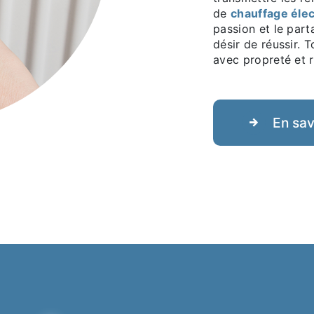
de
chauffage élec
passion et le par
désir de réussir. T
avec propreté et r
En sav