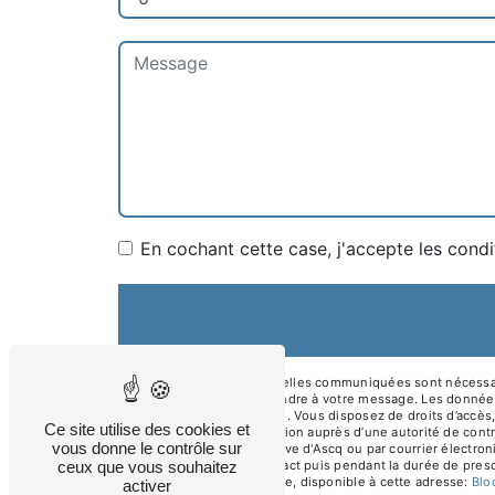
En cochant cette case, j'accepte les condi
** Les données personnelles communiquées sont nécessaires 
dans le seul but de répondre à votre message. Les données
asl.electricite@gmail.com. Vous disposez de droits d’accès, 
Ce site utilise des cookies et
d’introduire une réclamation auprès d’une autorité de contr
vous donne le contrôle sur
l'épinette 59491 Villeneuve d'Ascq ou par courrier électro
ceux que vous souhaitez
période de prise de contact puis pendant la durée de prescr
démarchage téléphonique, disponible à cette adresse:
Bl
activer