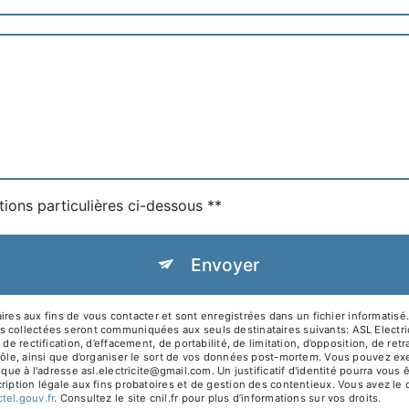
tions particulières ci-dessous **
Envoyer
aux fins de vous contacter et sont enregistrées dans un fichier informatisé. E
 collectées seront communiquées aux seuls destinataires suivants: ASL Electrici
de rectification, d’effacement, de portabilité, de limitation, d’opposition, de r
ôle, ainsi que d’organiser le sort de vos données post-mortem. Vous pouvez exer
nique à l'adresse asl.electricite@gmail.com. Un justificatif d'identité pourra v
iption légale aux fins probatoires et de gestion des contentieux. Vous avez le dr
octel.gouv.fr
. Consultez le site cnil.fr pour plus d’informations sur vos droits.