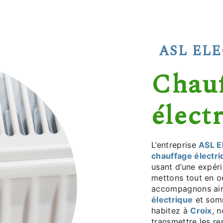
ASL EL
chauffage
élect
L’entreprise
ASL El
chauffage électri
usant d’une expéri
mettons tout en o
accompagnons ain
électrique
et somm
habitez à
Croix
, 
transmettre les r