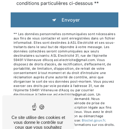
conditions particulières ci-dessous **
Envoyer
** Les données personnelles communiquées sont nécessaires
aux fins de vous contacter et sont enregistrées dans un fichier
informatisé. Elles sont destinées à ASL Electricité et ses sous-
traitants dans le seul but de répondre à votre message. Les
données collectées seront communiquées aux seuls
destinataires suivants: ASL Electricité 31, rue de l'épinette
59491 Villeneuve d'Ascq asl.electricite@gmail.com. Vous
disposez de droits d’accès, de rectification, d’effacement, de
portabilité, de limitation, d’opposition, de retrait de votre
consentement à tout moment et du droit d’introduire une
réclamation auprès d’une autorité de contrôle, ainsi que
d’organiser le sort de vos données post-mortem. Vous pouvez
exercer ces droits par voie postale à l'adresse 31, rue de
l'épinette 59491 Villeneuve d'Ascq ou par courrier
électronique à l'adresse asl.electricite@gmail.com. Un
justificatif d'identité pourra vous être demandé. Nous
conservons vos données pendant la période de prise de
contact puis pendant la durée de prescription légale aux fins
probatoires et de gestion des contentieux. Vous avez le droit
de vous inscrire sur la liste d'opposition au démarchage
Ce site utilise des cookies et
téléphonique, disponible à cette adresse:
Bloctel.gouv.fr
.
vous donne le contrôle sur
Consultez le site cnil.fr pour plus d’informations sur vos droits.
ceux que vous souhaitez