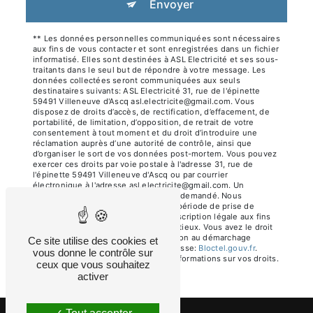
Envoyer
** Les données personnelles communiquées sont nécessaires
aux fins de vous contacter et sont enregistrées dans un fichier
informatisé. Elles sont destinées à ASL Electricité et ses sous-
traitants dans le seul but de répondre à votre message. Les
données collectées seront communiquées aux seuls
destinataires suivants: ASL Electricité 31, rue de l'épinette
59491 Villeneuve d'Ascq asl.electricite@gmail.com. Vous
disposez de droits d’accès, de rectification, d’effacement, de
portabilité, de limitation, d’opposition, de retrait de votre
consentement à tout moment et du droit d’introduire une
réclamation auprès d’une autorité de contrôle, ainsi que
d’organiser le sort de vos données post-mortem. Vous pouvez
exercer ces droits par voie postale à l'adresse 31, rue de
l'épinette 59491 Villeneuve d'Ascq ou par courrier
électronique à l'adresse asl.electricite@gmail.com. Un
justificatif d'identité pourra vous être demandé. Nous
conservons vos données pendant la période de prise de
contact puis pendant la durée de prescription légale aux fins
probatoires et de gestion des contentieux. Vous avez le droit
de vous inscrire sur la liste d'opposition au démarchage
Ce site utilise des cookies et
téléphonique, disponible à cette adresse:
Bloctel.gouv.fr
.
vous donne le contrôle sur
Consultez le site cnil.fr pour plus d’informations sur vos droits.
ceux que vous souhaitez
activer