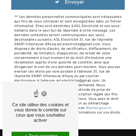
Envoyer
** Les données personnelles communiquées sont nécessaires
aux fins de vous contacter et sont enregistrées dans un fichier
informatisé. Elles sont destinées à ASL Electricité et ses sous-
traitants dans le seul but de répondre à votre message. Les
données collectées seront communiquées aux seuls
destinataires suivants: ASL Electricité 31, rue de l'épinette
59491 Villeneuve d'Ascq asl.electricite@gmail.com. Vous
disposez de droits d’accès, de rectification, d’effacement, de
portabilité, de limitation, d’opposition, de retrait de votre
consentement à tout moment et du droit d’introduire une
réclamation auprès d’une autorité de contrôle, ainsi que
d’organiser le sort de vos données post-mortem. Vous pouvez
exercer ces droits par voie postale à l'adresse 31, rue de
l'épinette 59491 Villeneuve d'Ascq ou par courrier
électronique à l'adresse asl.electricite@gmail.com. Un
justificatif d'identité pourra vous être demandé. Nous
conservons vos données pendant la période de prise de
contact puis pendant la durée de prescription légale aux fins
probatoires et de gestion des contentieux. Vous avez le droit
de vous inscrire sur la liste d'opposition au démarchage
Ce site utilise des cookies et
téléphonique, disponible à cette adresse:
Bloctel.gouv.fr
.
vous donne le contrôle sur
Consultez le site cnil.fr pour plus d’informations sur vos droits.
ceux que vous souhaitez
activer