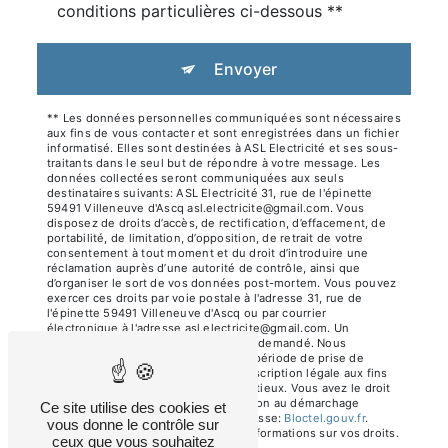
conditions particulières ci-dessous **
Envoyer
** Les données personnelles communiquées sont nécessaires
aux fins de vous contacter et sont enregistrées dans un fichier
informatisé. Elles sont destinées à ASL Electricité et ses sous-
traitants dans le seul but de répondre à votre message. Les
données collectées seront communiquées aux seuls
destinataires suivants: ASL Electricité 31, rue de l'épinette
59491 Villeneuve d'Ascq asl.electricite@gmail.com. Vous
disposez de droits d’accès, de rectification, d’effacement, de
portabilité, de limitation, d’opposition, de retrait de votre
consentement à tout moment et du droit d’introduire une
réclamation auprès d’une autorité de contrôle, ainsi que
d’organiser le sort de vos données post-mortem. Vous pouvez
exercer ces droits par voie postale à l'adresse 31, rue de
l'épinette 59491 Villeneuve d'Ascq ou par courrier
électronique à l'adresse asl.electricite@gmail.com. Un
justificatif d'identité pourra vous être demandé. Nous
conservons vos données pendant la période de prise de
contact puis pendant la durée de prescription légale aux fins
probatoires et de gestion des contentieux. Vous avez le droit
de vous inscrire sur la liste d'opposition au démarchage
Ce site utilise des cookies et
téléphonique, disponible à cette adresse:
Bloctel.gouv.fr
.
vous donne le contrôle sur
Consultez le site cnil.fr pour plus d’informations sur vos droits.
ceux que vous souhaitez