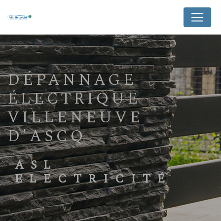
Panneau de gestion des cookies
DÉPANNAGE
ÉLECTRIQUE
VILLENEUVE
D'ASCQ
ASL
ELECTRICITÉ